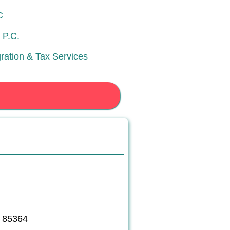
C
 P.C.
gration & Tax Services
Z 85364