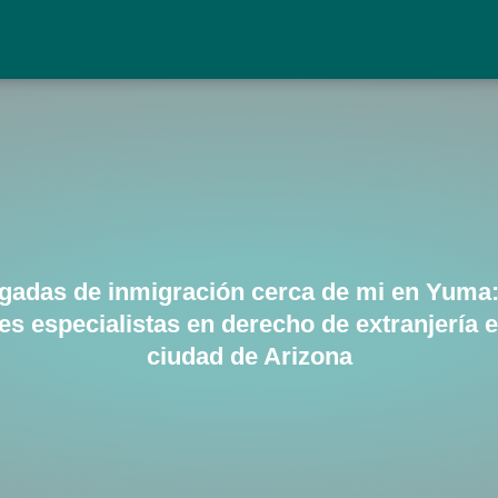
gadas de inmigración cerca de mi en Yuma:
es especialistas en derecho de extranjería e
ciudad de Arizona